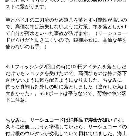
ストに繋がります。
竿とパドルの二刀流のため道具を落とす可能性が高いの
で、高価な竿は紛失しないように対策。竿を落としかけ
て自分が落水といった事故が防げます。（リーシュコー
ドだらけだと動きにくいので、臨機応変に。高価な竿を
使わないのも手。）
SUPフィッシング2回目の時に100円アイテムを落としだ
だけでもショックを受けたので、高価なものは特に落下
させないように気を配るようになりました。ちなみに、
釣った真鯛も針外しの時に落としました（逃がした魚は
大きかった）。SUPボードは平らなので、荷物や魚の落
下に注意。
ちなみに、
リーシュコードは消耗品で寿命が短い
です。
久々に出艇しようと準備していたら、リーシュコードの
付け根のウレタンが劣化していて切れていました。海上