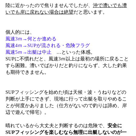
陸に近かったので焦りませんでしたが、
沖で漕いでも漕
いでも岸に戻れない場合は絶望
だと思います。
個人的には、
風速3ｍ→何とか進める
風速4ｍ→SUPが流される・危険フラグ
風速5ｍ→出艇は中止
…といった体感。
SUPに不慣れだと、風速3ｍ以上は最初の場所に戻ること
すら困難。漕いでばかりだと釣りにならず、大した釣果
も期待できません。
SUPフィッシングを始めた頃は天候・波・うねりなどの
判断が上手にできず、現地に行って出艇を取りやめるこ
とが何度かありました（仕方がないので釣りは諦め、岸
辺で遊んで帰宅）。
晴れているから大丈夫と判断するのは危険で、
安全に
SUPフィッシングを楽しむなら無理に出艇しないのが一