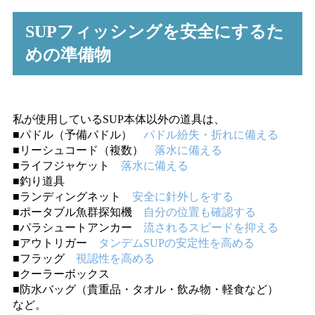
SUPフィッシングを安全にするた
めの準備物
私が使用しているSUP本体以外の道具は、
■パドル（予備パドル）
パドル紛失・折れに備える
■リーシュコード（複数）
落水に備える
■ライフジャケット
落水に備える
■釣り道具
■ランディングネット
安全に針外しをする
■ポータブル魚群探知機
自分の位置も確認する
■パラシュートアンカー
流されるスピードを抑える
■アウトリガー
タンデムSUPの安定性を高める
■フラッグ
視認性を高める
■クーラーボックス
■防水バッグ（貴重品・タオル・飲み物・軽食など）
など。