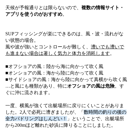
天候が予報通りとは限らないので、
複数の情報サイト・
アプリを使うのがおすすめ
。
SUPフィッシングが楽にできるのは、風・波・流れがな
い状態の場合。
風や波が強いとコントロールが難しく、
漕いでも漕いで
も進まない場合は著しく気力と体力を消耗します
。
■オフショアの風：陸から海に向かって吹く風
■オンショアの風：海から陸に向かって吹く風
■サイドショアの風：海から陸に向かって真横から吹く風
…と風にも種類があり、特に
オフショアの風は危険
。す
ぐに沖に流されます。
一度、横風が強くて出艇場所に戻りにくいことがありま
した。2人で必死に漕ぎましたが、「
数時間の釣りの後の
全力パドリングはしんどい！
」ということで、出艇場所
から200mほど離れた砂浜に降りることにしました。