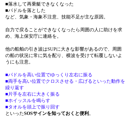
■落水して再乗艇できなくなった
■パドルを落とした
など、気象・海象不注意、技能不足が主な原因。
自力で戻ることができなくなったら周囲の人に助けを求
め、海上保安庁に連絡を。
他の船舶の引き波はSUPに大きな影響があるので、周囲
の船の状況に常に気を配り、横波を受けて転覆しないよ
うにも注意。
■パドルを高い位置でゆっくり左右に振る
■両手を高い位置でクロスさせる・広げるといった動作を
繰り返す
■片手を左右に大きく振る
■ホイッスルを鳴らす
■タオルを頭上で振り回す
といった
SOSサインを知っておくと便利
。